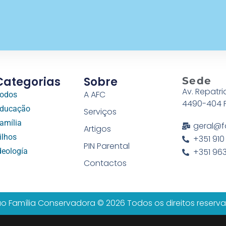
Categorias
Sobre
Sede
Av. Repatri
A AFC
odos
4490-404 
ducação
Serviços
amília
geral@f
Artigos
ilhos
+351 910
PIN Parental
deología
+351 963
Contactos
o Família Conservadora © 2026 Todos os direitos reserv