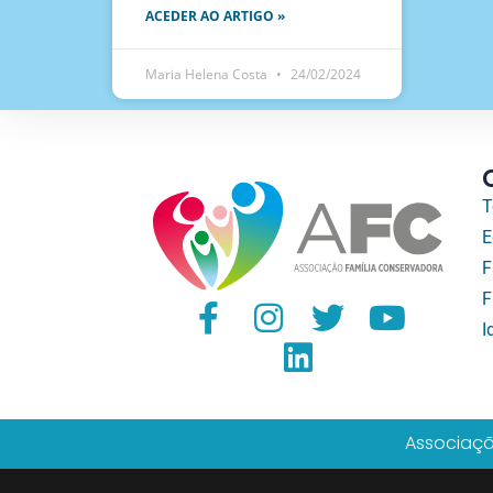
ACEDER AO ARTIGO »
Maria Helena Costa
24/02/2024
T
E
F
F
I
Associaçã