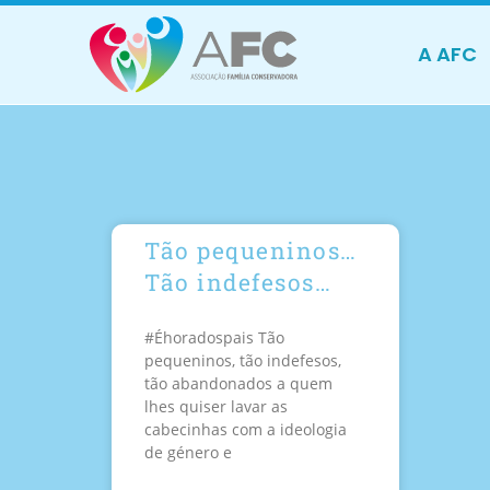
A AFC
Tão pequeninos…
Tão indefesos…
#Éhoradospais Tão
pequeninos, tão indefesos,
tão abandonados a quem
lhes quiser lavar as
cabecinhas com a ideologia
de género e