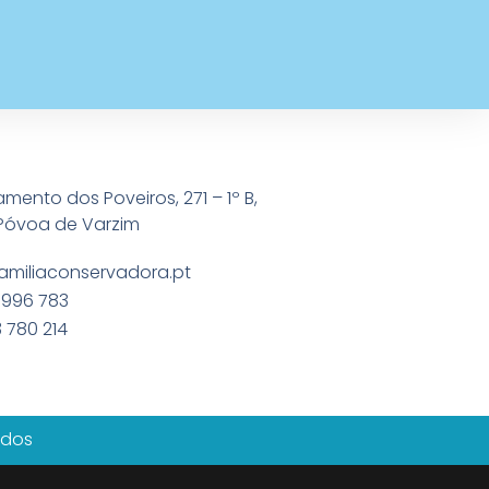
amento dos Poveiros, 271 – 1º B,
Póvoa de Varzim
amiliaconservadora.pt
 996 783
 780 214
ados