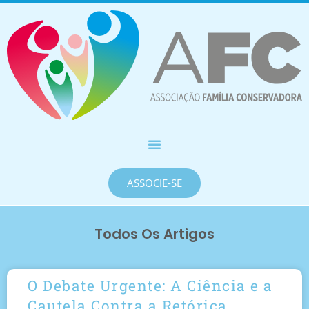
ASSOCIE-SE
Todos Os Artigos
O Debate Urgente: A Ciência e a
Cautela Contra a Retórica