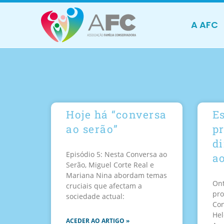
A AFC
Hoje há “conversa
Es
ao serão”
p
d
Episódio 5: Nesta Conversa ao
a
Serão, Miguel Corte Real e
Mariana Nina abordam temas
Ont
cruciais que afectam a
pro
sociedade actual:
Con
Hel
ACEDER AO ARTIGO »