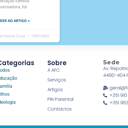
ociação Família
servadora, foi
DER AO ARTIGO »
ia Helena Costa
18/01/2025
Categorias
Sobre
Sede
Av. Repatri
A AFC
odos
4490-404 
ducação
Serviços
amília
geral@f
Artigos
ilhos
+351 910
PIN Parental
deología
+351 963
Contactos