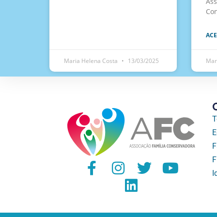
Ass
Con
ACE
Maria Helena Costa
13/03/2025
Mar
T
E
F
F
I