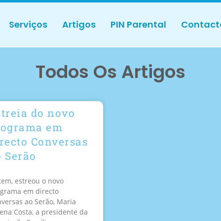
Serviços
Artigos
PIN Parental
Contact
Todos Os Artigos
treia do novo
rograma em
irecto Conversas
o Serão
em, estreou o novo
grama em directo
versas ao Serão, Maria
ena Costa, a presidente da