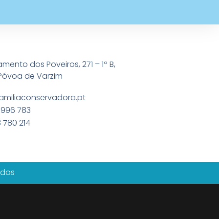
amento dos Poveiros, 271 – 1º B,
Póvoa de Varzim
amiliaconservadora.pt
 996 783
 780 214
ados