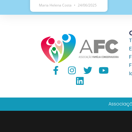
Maria Helena Costa
24/06/2025
T
E
F
F
I
Associaçã