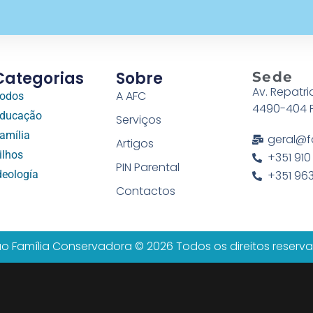
Categorias
Sobre
Sede
Av. Repatri
A AFC
odos
4490-404 
ducação
Serviços
amília
geral@f
Artigos
ilhos
+351 910
PIN Parental
deología
+351 963
Contactos
o Família Conservadora © 2026 Todos os direitos reserv