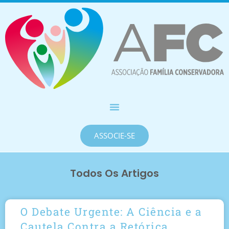
ASSOCIE-SE
Todos Os Artigos
O Debate Urgente: A Ciência e a
Cautela Contra a Retórica