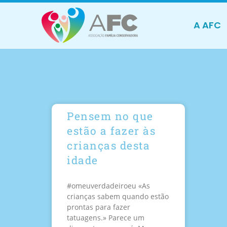
A AFC
Pensem no que
estão a fazer às
crianças desta
idade
#omeuverdadeiroeu «As
crianças sabem quando estão
prontas para fazer
tatuagens.» Parece um