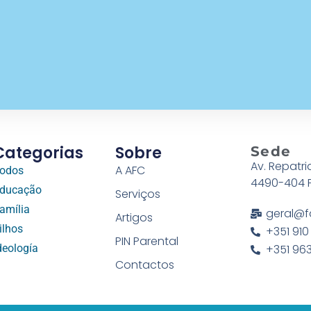
Categorias
Sobre
Sede
Av. Repatri
A AFC
odos
4490-404 
ducação
Serviços
amília
geral@f
Artigos
ilhos
+351 910
PIN Parental
deología
+351 963
Contactos