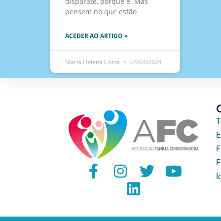
disparate, porque é. Mas
pensem no que estão
ACEDER AO ARTIGO »
Maria Helena Costa
04/04/2024
T
E
F
F
I