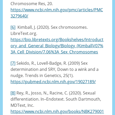
Chromosome Res, 20.
https://www.ncbi.nlm.nih.gov/pmc/articles/PMC
3279640/
[6]
Kimball, J. (2020). Sex chromosomes.
LibreText.org.
https://bio.libretexts.org/Bookshelves/Introduct
ory_and_General_Biology/Biology_(Kimball)/07%
3A_Cell_Division/7.06%3A_Sex_Chromosomes
[7]
Sekido, R., Lovell-Badge, R. (2009) Sex
determination and SRY, Down to a wink and a
nudge. Trends in Genetics, 25(1).
https://pubmed.ncbi.nlm.nih.gov/19027189/
[8]
Rey, R., Josso, N., Racine, C. (2020). Sexual
differentiation. In–Endotext. South Dartmouth,
MDText, Inc.
https://www.ncbi.nlm.nih.gov/books/NBK279001