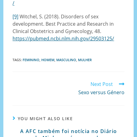
/
[9]
Witchel, S. (2018). Disorders of sex
development. Best Practice and Research in
Clinical Obstetrics and Gynecology, 48.
https://pubmed.ncbi.nlm.nih.gov/29503125/
TAGS
:
FEMININO
,
HOMEM
,
MASCULINO
,
MULHER
Next Post
Sexo versus Género
YOU MIGHT ALSO LIKE
A AFC também foi notícia no Diário