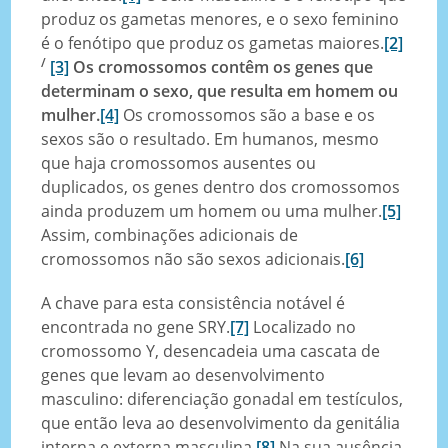
produz os gametas menores, e o sexo feminino
é o fenótipo que produz os gametas maiores.
[2]
/
[3]
Os cromossomos contêm os genes que
determinam o sexo, que resulta em homem ou
mulher.
[4]
Os cromossomos são a base e os
sexos são o resultado. Em humanos, mesmo
que haja cromossomos ausentes ou
duplicados, os genes dentro dos cromossomos
ainda produzem um homem ou uma mulher.
[5]
Assim, combinações adicionais de
cromossomos não são sexos adicionais.
[6]
A chave para esta consistência notável é
encontrada no gene SRY.
[7]
Localizado no
cromossomo Y, desencadeia uma cascata de
genes que levam ao desenvolvimento
masculino: diferenciação gonadal em testículos,
que então leva ao desenvolvimento da genitália
interna e externa masculina.
[8]
Na sua ausência,