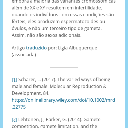
embora a maioria das variantes cromossómicas
além de XX e XY resultem em infertilidade,
quando os indivíduos com essas condições são
férteis, eles produzem espermatozoides ou
óvulos, e não um terceiro tipo de gameta.
Assim, não são sexos adicionais.
Artigo
traduzido
por: Lígia Albuquerque
(associada)
[1]
Scharer, L. (2017). The varied ways of being
male and female. Molecular Reproduction &
Development, 84.
https://onlinelibrary.wiley.com/doi/10.1002/mrd
.22775
[2]
Lehtonen, J., Parker, G. (2014). Gamete
competition, gamete limitation, and the