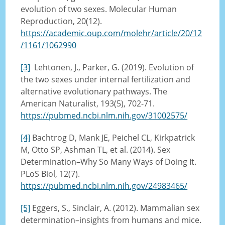
evolution of two sexes. Molecular Human
Reproduction, 20(12).
https://academic.oup.com/molehr/article/20/12
/1161/1062990
[3]
Lehtonen, J., Parker, G. (2019). Evolution of
the two sexes under internal fertilization and
alternative evolutionary pathways. The
American Naturalist, 193(5), 702-71.
https://pubmed.ncbi.nlm.nih.gov/31002575/
[4]
Bachtrog D, Mank JE, Peichel CL, Kirkpatrick
M, Otto SP, Ashman TL, et al. (2014). Sex
Determination–Why So Many Ways of Doing It.
PLoS Biol, 12(7).
https://pubmed.ncbi.nlm.nih.gov/24983465/
[5]
Eggers, S., Sinclair, A. (2012). Mammalian sex
determination–insights from humans and mice.