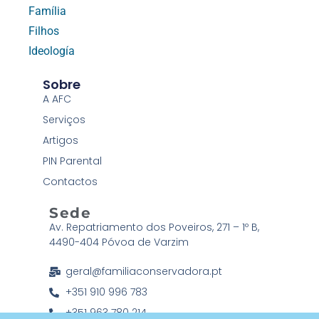
Família
Filhos
Ideología
Sobre
A AFC
Serviços
Artigos
PIN Parental
Contactos
Sede
Av. Repatriamento dos Poveiros, 271 – 1º B,
4490-404 Póvoa de Varzim
geral@familiaconservadora.pt
+351 910 996 783
+351 963 780 214