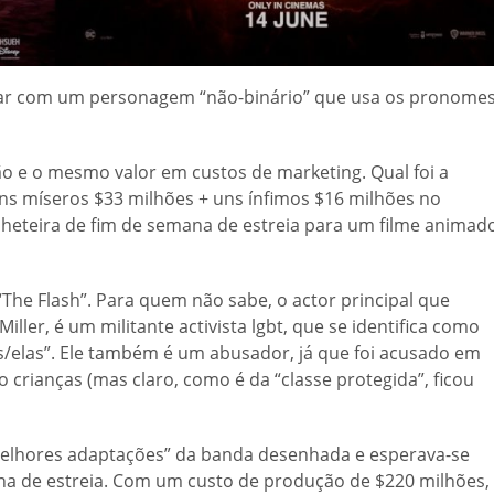
ixar com um personagem “não-binário” que usa os pronome
o e o mesmo valor em custos de marketing. Qual foi a
uns míseros $33 milhões + uns ínfimos $16 milhões no
bilheteira de fim de semana de estreia para um filme
animad
“The Flash”. Para quem não sabe, o actor principal que
iller, é um militante activista lgbt, que se identifica como
s/elas”. Ele também é um abusador, já que foi acusado em
o crianças (mas claro, como é da “classe protegida”, ficou
“melhores adaptações” da banda desenhada e esperava-se
na de estreia. Com um custo de produção de $220 milhões,