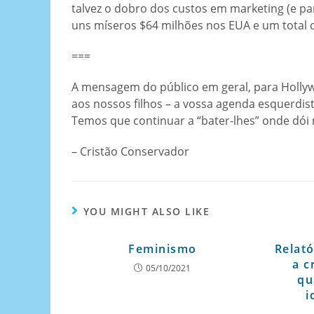
talvez o dobro dos custos em marketing (e pa
uns míseros $64 milhões nos EUA e um total d
===
A mensagem do público em geral, para Hollyw
aos nossos filhos – a vossa agenda esquerdist
Temos que continuar a “bater-lhes” onde dói m
– Cristão Conservador
YOU MIGHT ALSO LIKE
Feminismo
Relat
a c
05/10/2021
qu
i