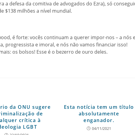
ra a defesa da comitiva de advogados do Ezra), só consegui
e $138 milhões a nível mundial.
ood, é forte: vocês continuam a querer impor-nos – a nós 
a, progressista e imoral, e nós não vamos financiar isso!
ais: os bolsos! Esse é o bezerro de ouro deles.
ório da ONU sugere
Esta notícia tem um título
riminalização de
absolutamente
alquer crítica à
enganador.
deologia LGBT
04/11/2021