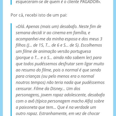
esqueceram-se de quem é o cliente PAGADOR».
Por cá, recebi isto de um pai:
«Olá. Apenas (mais um) desabafo. Neste fim de
semana decidi ir ao cinema em família, e
acompanhei-me da minha esposa e dos meus 3
filhos (J… de 15, T… de 6 e S… de 5). Escolhemos
um filme de animação versão portuguesa
(porque o T… e o S… ainda não sabem ler) para
que todos pudéssemos desfrutar sem ligar muito
ao resumo do filme, pois o normal é que sendo
para crianças (ou pelo menos era o normal
noutros tempos) não teria nada que pudéssemos
censurar. Filme da Disney… Um dos
personagens, jovem rapaz adolescente, desabafa
com o avô (típica personagem macho Alfa) sobre
a paixoneta que tem… Que é na verdade um
outro rapaz. Estranhamente, em vez de chocar