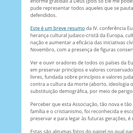
enorme gratidão a Deus (pois só Ele me poderi
pude representar todos aqueles que se pauta
defendidos.
Este é um breve resumo
da IV. conferência E
herança cultural judaico-cristã da Europa, cul
nação e aumentar a eficácia das iniciativas cí
Novembro, com a presença de figuras conser
Ver e ouvir oradores de todos os países da
em preservar princípios e valores conservad
livres, fundada sobre princípios e valores jud
contra a cultura da morte (aborto, ideologia 
substituição demográfica, por meio de perigos
Perceber que esta Associação, tão nova e tã
família e o cristianismo, foi reconhecida e e
preservar e para legar às futuras gerações, 
Estas são algumas fotos do painel no qual part