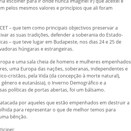
a escolher para ir onde nunca imaginei ir) que aceitei e
m pelos mesmos valores e princípios que ali foram
uCET – que tem como principais objectivos preservar a
tivar as suas tradições, defender a soberania do Estado-
vicas – que teve lugar em Budapeste, nos dias 24 e 25 de
vadoras húngaras e estrangeiras.
 Europa e uma sala cheia de homens e mulheres empenhados
ores, uma Europa das nações, soberanas, independentes e
aico-cristãos, pela Vida (da concepção à morte natural),
o género e eutanásia), o Inverno Demográfico e a
as políticas de portas abertas, foi um bálsamo.
o atacada por aqueles que estão empenhados em destruir a
scolhida para representar o que de melhor temos para
é uma bênção.
icipei: