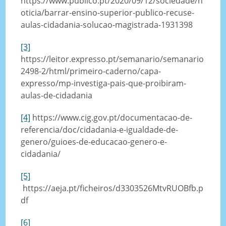
https://www.publico.pt/2020/09/12/sociedade/n
oticia/barrar-ensino-superior-publico-recuse-
aulas-cidadania-solucao-magistrada-1931398
[3]
https://leitor.expresso.pt/semanario/semanario
2498-2/html/primeiro-caderno/capa-
expresso/mp-investiga-pais-que-proibiram-
aulas-de-cidadania
[4]
https://www.cig.gov.pt/documentacao-de-
referencia/doc/cidadania-e-igualdade-de-
genero/guioes-de-educacao-genero-e-
cidadania/
[5]
https://aeja.pt/ficheiros/d3303526MtvRUOBfb.p
df
[6]