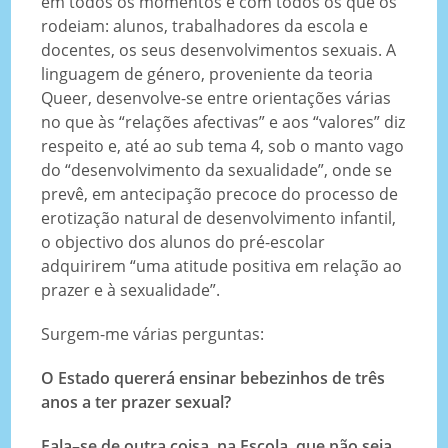
em todos os momentos e com todos os que os
rodeiam: alunos, trabalhadores da escola e
docentes, os seus desenvolvimentos sexuais. A
linguagem de género, proveniente da teoria
Queer, desenvolve-se entre orientações várias
no que às “relações afectivas” e aos “valores” diz
respeito e, até ao sub tema 4, sob o manto vago
do “desenvolvimento da sexualidade”, onde se
prevê, em antecipação precoce do processo de
erotização natural de desenvolvimento infantil,
o objectivo dos alunos do pré-escolar
adquirirem “uma atitude positiva em relação ao
prazer e à sexualidade”.
Surgem-me várias perguntas:
O Estado quererá ensinar bebezinhos de três
anos a ter prazer sexual?
Fala–se de outra coisa, na Escola, que não seja