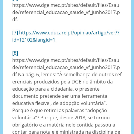
https://www.dge.mec.pt/sites/default/files/Esau
de/referencial_educacao_saude_vf_junho2017.p
df.
[7]
https://www.educare.pt/opiniao/artigo/ver/?
id=12102&langid=1
[8]
https://www.dge.mec.pt/sites/default/files/Esau
de/referencial_educacao_saude_vf_junho2017.p
df Na pág. 6, lemos: “À semelhança de outros ref
erenciais produzidos pela DGE no âmbito da
educação para a cidadania, o presente
documento pretende ser uma ferramenta
educativa flexível, de adopção voluntária”.
Porque é que retirei as palavras “adopção
voluntária”? Porque, desde 2018, se tornou
obrigatório e a matéria nele contida passou a
contar para nota e é ministrada na disciplina de